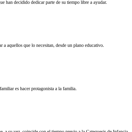
e han decidido dedicar parte de su tiempo libre a ayudar.
 a aquellos que lo necesitan, desde un plano educativo.
familiar es hacer protagonista a la familia.
ue, a su vez, coincide con el tiempo previo a la Catequesis de Infancia.