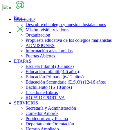
Email
COLEGIO
Descubre el colegio y nuestras Instalaciones
Misión, visión y valores
Organización
Propuesta educativa de los colegios marianistas
ADMISIONES
Información a las familias
Puertas Abiertas
ETAPAS
Escuela Infantil (0-3 años)
Educación Infantil (3-6 años)
Educación Primaria (6-12 años)
Educación Secundaria (E.S.O) (12-16 años)
Bachillerato (16-18 años)
Listado de Libros
ROPA DEPORTIVA
SERVICIOS
Secretaría y Administración
Comedor Amorós
Polideportivo y Piscina
Departamento Orientación
Horario Ampliado