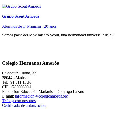
Grupo Scout Amorós
Alumnos de 1º Primaria - 20 años
Somos parte del Movimiento Scout, una hermandad universal que quie
Colegio Hermanos Amorós
C/Joaquín Turina, 37
28044 - Madrid
Tel. 91 511 11 30
CIF. G83003004
Fundación Educación Marianista Domingo Lázaro
E-mail:
informacion@colegioamoros.org
Trabaja con nosotros
Certificado de autorización