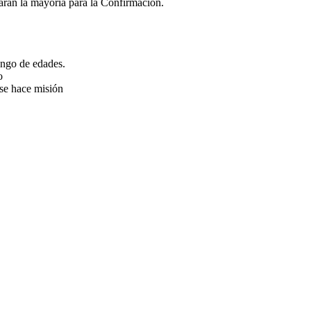
ran la mayoría para la Confirmación.
rango de edades.
o
 se hace misión