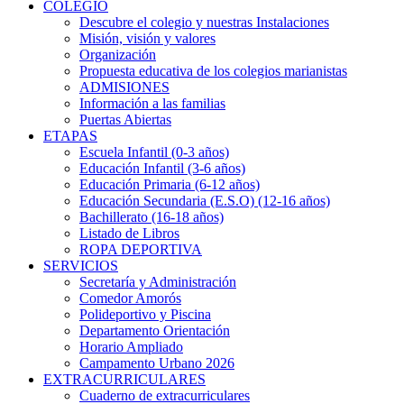
COLEGIO
Descubre el colegio y nuestras Instalaciones
Misión, visión y valores
Organización
Propuesta educativa de los colegios marianistas
ADMISIONES
Información a las familias
Puertas Abiertas
ETAPAS
Escuela Infantil (0-3 años)
Educación Infantil (3-6 años)
Educación Primaria (6-12 años)
Educación Secundaria (E.S.O) (12-16 años)
Bachillerato (16-18 años)
Listado de Libros
ROPA DEPORTIVA
SERVICIOS
Secretaría y Administración
Comedor Amorós
Polideportivo y Piscina
Departamento Orientación
Horario Ampliado
Campamento Urbano 2026
EXTRACURRICULARES
Cuaderno de extracurriculares