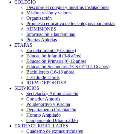
COLEGIO
Descubre el colegio y nuestras Instalaciones
Misión, visión y valores
Organización
Propuesta educativa de los colegios marianistas
ADMISIONES
Información a las familias
Puertas Abiertas
ETAPAS
Escuela Infantil (0-3 años)
Educación Infantil (3-6 años)
Educación Primaria (6-12 años)
Educación Secundaria (E.S.O) (12-16 años)
Bachillerato (16-18 años)
Listado de Libros
ROPA DEPORTIVA
SERVICIOS
Secretaría y Administración
Comedor Amorós
Polideportivo y Piscina
Departamento Orientación
Horario Ampliado
Campamento Urbano 2026
EXTRACURRICULARES
Cuaderno de extracurriculares