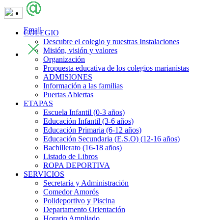
Email
COLEGIO
Descubre el colegio y nuestras Instalaciones
Misión, visión y valores
Organización
Propuesta educativa de los colegios marianistas
ADMISIONES
Información a las familias
Puertas Abiertas
ETAPAS
Escuela Infantil (0-3 años)
Educación Infantil (3-6 años)
Educación Primaria (6-12 años)
Educación Secundaria (E.S.O) (12-16 años)
Bachillerato (16-18 años)
Listado de Libros
ROPA DEPORTIVA
SERVICIOS
Secretaría y Administración
Comedor Amorós
Polideportivo y Piscina
Departamento Orientación
Horario Ampliado