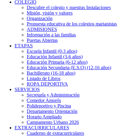
COLEGIO
Descubre el colegio y nuestras Instalaciones
Misión, visión y valores
Organización
Propuesta educativa de los colegios marianistas
ADMISIONES
Información a las familias
Puertas Abiertas
ETAPAS
Escuela Infantil (0-3 años)
Educación Infantil (3-6 años)
Educación Primaria (6-12 años)
Educación Secundaria (E.S.O) (12-16 años)
Bachillerato (16-18 años)
Listado de Libros
ROPA DEPORTIVA
SERVICIOS
Secretaría y Administración
Comedor Amorós
Polideportivo y Piscina
Departamento Orientación
Horario Ampliado
Campamento Urbano 2026
EXTRACURRICULARES
Cuaderno de extracurriculares