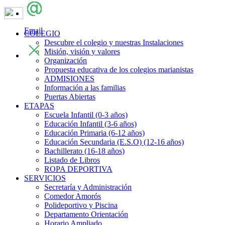
Email
COLEGIO
Descubre el colegio y nuestras Instalaciones
Misión, visión y valores
Organización
Propuesta educativa de los colegios marianistas
ADMISIONES
Información a las familias
Puertas Abiertas
ETAPAS
Escuela Infantil (0-3 años)
Educación Infantil (3-6 años)
Educación Primaria (6-12 años)
Educación Secundaria (E.S.O) (12-16 años)
Bachillerato (16-18 años)
Listado de Libros
ROPA DEPORTIVA
SERVICIOS
Secretaría y Administración
Comedor Amorós
Polideportivo y Piscina
Departamento Orientación
Horario Ampliado