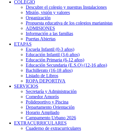
COLEGIO
Descubre el colegio y nuestras Instalaciones
Misión, visión y valores
Organización
Propuesta educativa de los colegios marianistas
ADMISIONES
Información a las familias
Puertas Abiertas
ETAPAS
Escuela Infantil (0-3 años)
Educación Infantil (3-6 años)
Educación Primaria (6-12 años)
Educación Secundaria (E.S.O) (12-16 años)
Bachillerato (16-18 años)
Listado de Libros
ROPA DEPORTIVA
SERVICIOS
Secretaría y Administración
Comedor Amorós
Polideportivo y Piscina
Departamento Orientación
Horario Ampliado
Campamento Urbano 2026
EXTRACURRICULARES
Cuaderno de extracurriculares